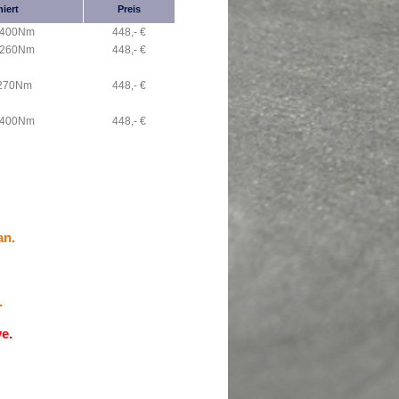
iert
Preis
/ 400Nm
448,- €
/ 260Nm
448,- €
 270Nm
448,- €
/ 400Nm
448,- €
an.
.
ve
.