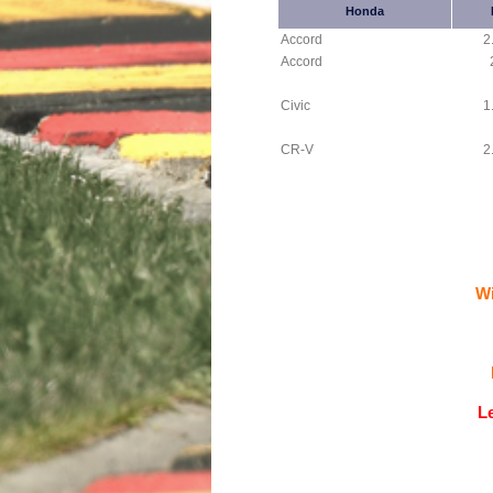
Honda
Accord
2
Accord
Civic
1
CR-V
2
Wi
L