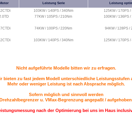
Motor
Leistung Serie
Leistung optim
.2CTDi
103KW / 140PS / 340Nm
125KW / 170PS 
2.0TD
77KW / 105PS / 210Nm
100KW / 136PS 
.7CTDi
74KW / 100PS / 220Nm
94KW / 128PS /
.2CTDi
103KW / 140PS / 340Nm
125KW / 170PS 
Nicht aufgeführte Modelle bitten wir zu erfragen.
r bieten zu fast jedem Modell unterschiedliche Leistungsstufen 
Mehr oder weniger Leistung ist nach Absprache möglich.
Sofern möglich und sinnvoll werden
Drehzahlbegrenzer u. VMax-
Begrenzung angepaßt / aufgehoben
eistungsmessung nach der Optimierung bei uns im Haus
inclusi