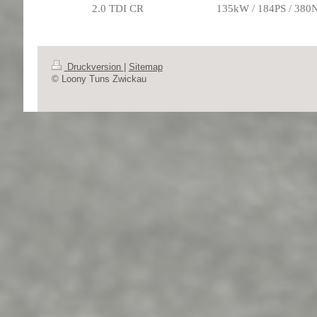
2.0 TDI CR
135kW / 184PS / 38
Druckversion
|
Sitemap
© Loony Tuns Zwickau