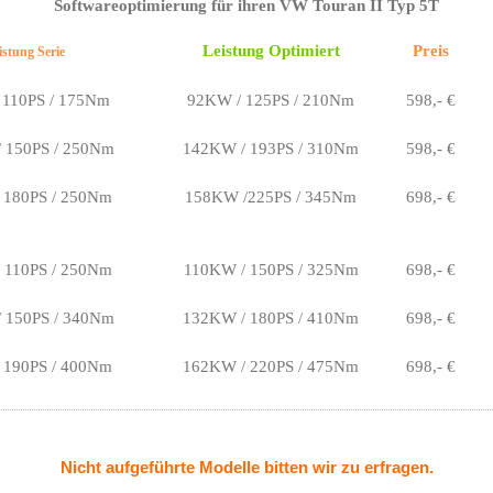
Softwareoptimierung für ihren VW Touran II Typ 5T
Leistung Optimiert
Preis
istung Serie
110PS / 175Nm
92KW / 125PS / 210Nm
598,- €
 150PS / 250Nm
142KW / 193PS / 310Nm
598,- €
 180PS / 250Nm
158KW /225PS / 345Nm
698,- €
110PS / 250Nm
110KW / 150PS / 325Nm
698,- €
 150PS / 340Nm
132KW / 180PS / 410Nm
698,- €
 190PS / 400Nm
162KW / 220PS / 475Nm
698,- €
Nicht aufgeführte Modelle bitten wir zu erfragen.