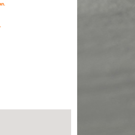
an.
.