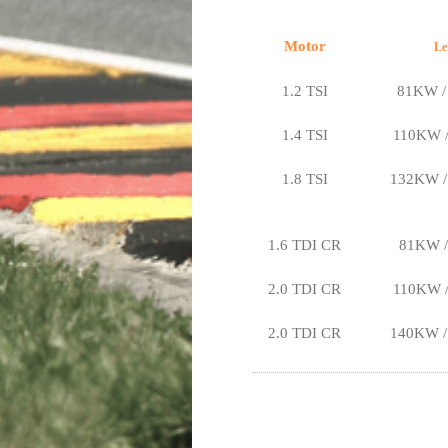
Motor
Le
1.2 TSI
81KW / 
1.4 TSI
110KW /
1.8 TSI
132KW /
1.6 TDI CR
81KW / 
2.0 TDI CR
110KW /
2.0 TDI CR
140KW /