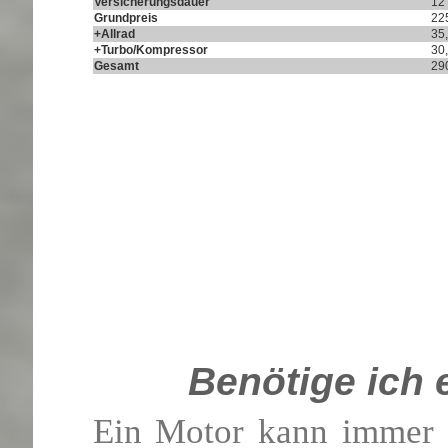
Versicherungsdauer
12
Grundpreis
22
+Allrad
35
+Turbo/Kompressor
30
Gesamt
29
Benötige ich 
Ein Motor kann immer S