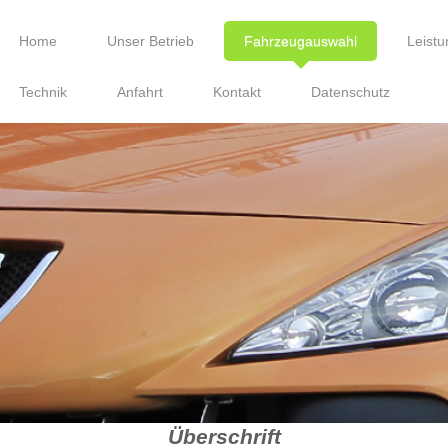
Home
Unser Betrieb
Fahrzeugauswahl
Leist
Technik
Anfahrt
Kontakt
Datenschutz
Überschrift