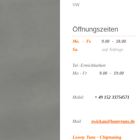
VW
Öffnungszeiten
Mo. - Fr.
9.00 - 18.00
Sa.
auf Anfrage
Tel.-Erreichbarkeit
Mo - Fr
9.00 - 19.00
Mobil:
+ 49 152 33754571
Mail
:
zwickau@loonytuns.de
Loony Tuns - Chiptuning