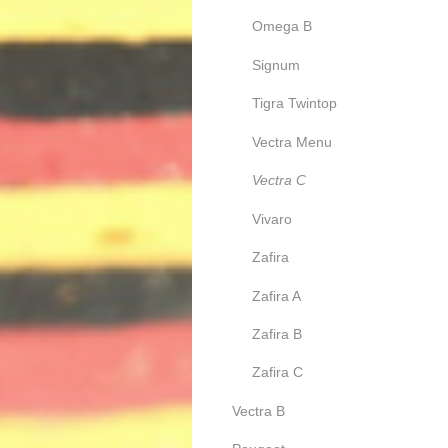
Omega B
Signum
Tigra Twintop
Vectra Menu
Vectra C
Vivaro
Zafira
Zafira A
Zafira B
Zafira C
Vectra B